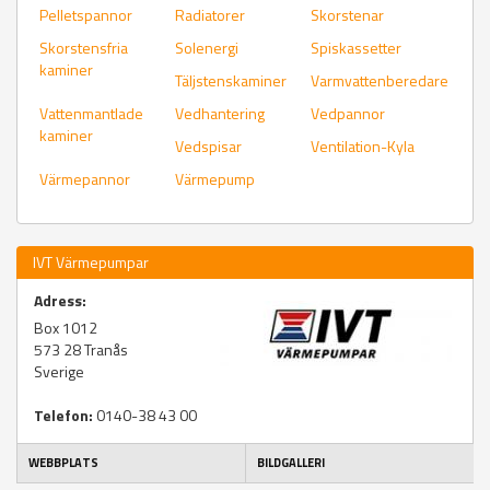
Pelletspannor
Radiatorer
Skorstenar
Skorstensfria
Solenergi
Spiskassetter
kaminer
Täljstenskaminer
Varmvattenberedare
Vattenmantlade
Vedhantering
Vedpannor
kaminer
Vedspisar
Ventilation-Kyla
Värmepannor
Värmepump
IVT Värmepumpar
Adress:
Box 1012
573 28
Tranås
Sverige
Telefon:
0140-38 43 00
WEBBPLATS
BILDGALLERI