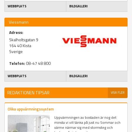
WEBBPLATS
BILDGALLERI
Viessmann
Adress:
Skalholtsgatan 9
164 40
Kista
Sverige
Telefon:
08-47 48 800
WEBBPLATS
BILDGALLERI
REDAKTIONEN TIPSAR
VISA FLER
Olika uppvärmningssystem
Uppvärmningen av bostaden är nog det
minsta vi vill tänka på just nu Sommar och
värme närmar sig med stormsteg och