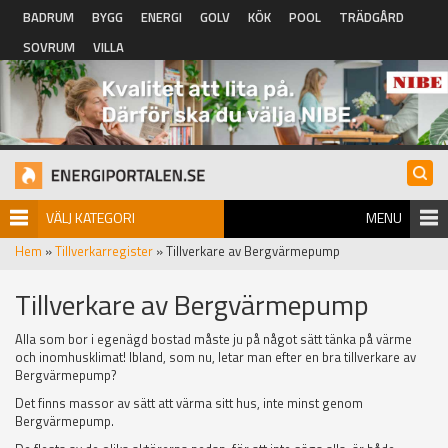
Hoppa till huvudinnehåll
BADRUM
BYGG
ENERGI
GOLV
KÖK
POOL
TRÄDGÅRD
SOVRUM
VILLA
VÄLJ KATEGORI
MENU
Hem
»
Tillverkarregister
» Tillverkare av Bergvärmepump
Tillverkare av Bergvärmepump
Alla som bor i egenägd bostad måste ju på något sätt tänka på värme
och inomhusklimat! Ibland, som nu, letar man efter en bra tillverkare av
Bergvärmepump?
Det finns massor av sätt att värma sitt hus, inte minst genom
Bergvärmepump.