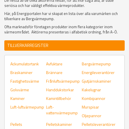
De flesta av de olika aktörerna nedan, för att inte säga alla, är både
seriösa och har väldigt effektiva värmeprodukter.
Här, på Energiportalen har vi skapat en lista över alla varumärken och
tillverkare av Bergvärmepump.
Ofta marknadsför företagen produkter inom flera kategorier inom
värmeområdet. Aktörerna presenteras i alfabetisk ordning, från A-Ö.
TILLVERKARREGISTER
Ackumulatortank
Avfuktare
Bergvärmepump
Braskaminer
Brännare
Energileverantörer
Fastighetsvärme
Frånluftvärmepump
Gjutjärnskaminer
Golvvärme
Handdukstorkar
Kakelugnar
Kaminer
Kamintillbehör
Kombipannor
Luft-luftvärmepump
Luft-
Murspisar
vattenvärmepump
Oljepannor
Pellets
Pelletskaminer
Pelletsleverantörer