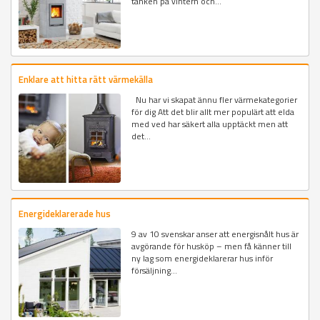
tanken på vintern och...
Enklare att hitta rätt värmekälla
Nu har vi skapat ännu fler värmekategorier
för dig Att det blir allt mer populärt att elda
med ved har säkert alla upptäckt men att
det...
Energideklarerade hus
9 av 10 svenskar anser att energisnålt hus är
avgörande för husköp – men få känner till
ny lag som energideklarerar hus inför
försäljning...