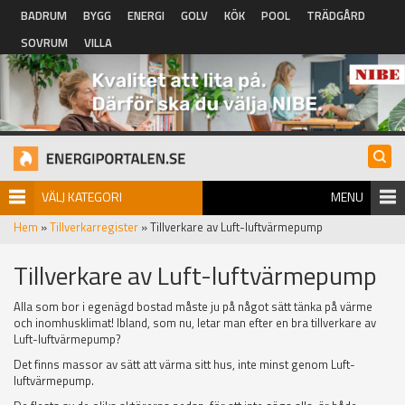
Hoppa till huvudinnehåll
BADRUM
BYGG
ENERGI
GOLV
KÖK
POOL
TRÄDGÅRD
SOVRUM
VILLA
VÄLJ KATEGORI
MENU
Hem
»
Tillverkarregister
» Tillverkare av Luft-luftvärmepump
Tillverkare av Luft-luftvärmepump
Alla som bor i egenägd bostad måste ju på något sätt tänka på värme
och inomhusklimat! Ibland, som nu, letar man efter en bra tillverkare av
Luft-luftvärmepump?
Det finns massor av sätt att värma sitt hus, inte minst genom Luft-
luftvärmepump.