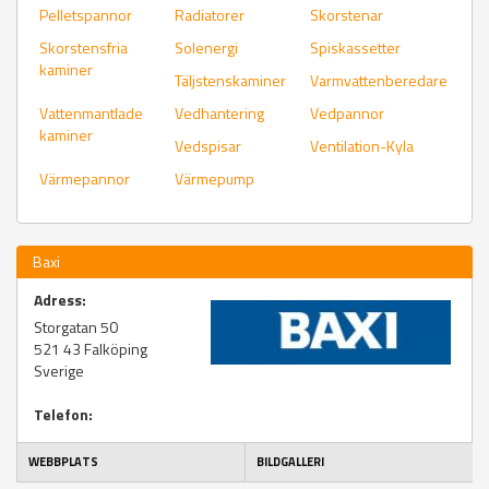
Pelletspannor
Radiatorer
Skorstenar
Skorstensfria
Solenergi
Spiskassetter
kaminer
Täljstenskaminer
Varmvattenberedare
Vattenmantlade
Vedhantering
Vedpannor
kaminer
Vedspisar
Ventilation-Kyla
Värmepannor
Värmepump
Baxi
Adress:
Storgatan 50
521 43
Falköping
Sverige
Telefon:
WEBBPLATS
BILDGALLERI