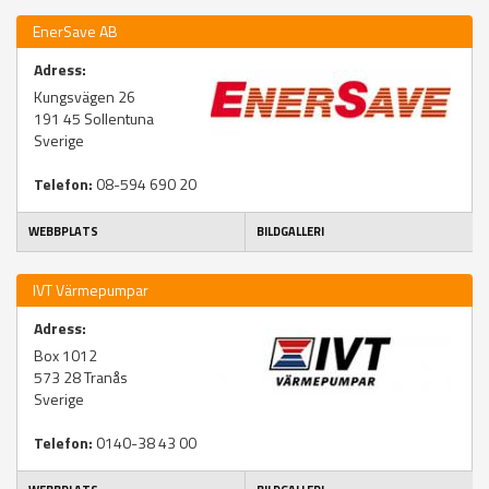
EnerSave AB
Adress:
Kungsvägen 26
191 45
Sollentuna
Sverige
Telefon:
08-594 690 20
WEBBPLATS
BILDGALLERI
IVT Värmepumpar
Adress:
Box 1012
573 28
Tranås
Sverige
Telefon:
0140-38 43 00