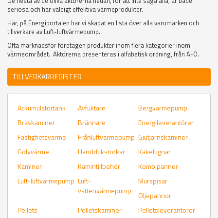
De flesta av de olika aktörerna nedan, för att inte säga alla, är både
seriösa och har väldigt effektiva värmeprodukter.
Här, på Energiportalen har vi skapat en lista över alla varumärken och
tillverkare av Luft-luftvärmepump.
Ofta marknadsför företagen produkter inom flera kategorier inom
värmeområdet. Aktörerna presenteras i alfabetisk ordning, från A-Ö.
TILLVERKARREGISTER
Ackumulatortank
Avfuktare
Bergvärmepump
Braskaminer
Brännare
Energileverantörer
Fastighetsvärme
Frånluftvärmepump
Gjutjärnskaminer
Golvvärme
Handdukstorkar
Kakelugnar
Kaminer
Kamintillbehör
Kombipannor
Luft-luftvärmepump
Luft-
Murspisar
vattenvärmepump
Oljepannor
Pellets
Pelletskaminer
Pelletsleverantörer